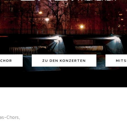
 CHOR
ZU DEN KONZERTEN
MITS
 CHOR
ZU DEN KONZERTEN
MITS
as-Chors,